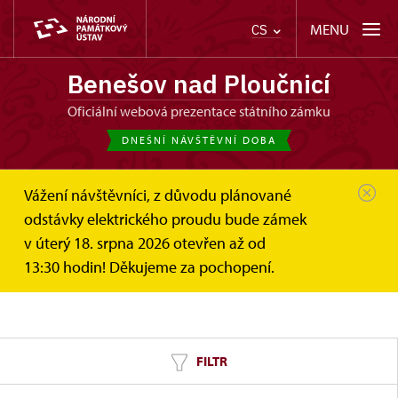
MENU
CS
Benešov nad Ploučnicí
oficiální webová prezentace státního zámku
DNEŠNÍ NÁVŠTĚVNÍ DOBA
Vážení návštěvníci, z důvodu plánované
Benešov nad Ploučnicí
Zprávy
odstávky elektrického proudu bude zámek
v úterý 18. srpna 2026 otevřen až od
Novinky
13:30 hodin! Děkujeme za pochopení.
FILTR