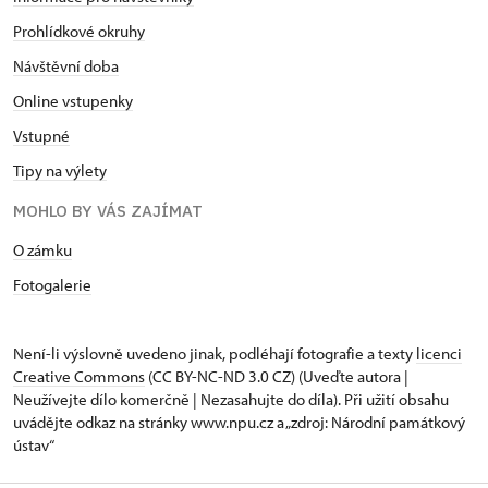
Prohlídkové okruhy
Návštěvní doba
Online vstupenky
Vstupné
Tipy na výlety
MOHLO BY VÁS ZAJÍMAT
O zámku
Fotogalerie
Není-li výslovně uvedeno jinak, podléhají fotografie a texty
licenci
Creative Commons
(CC BY-NC-ND 3.0 CZ) (Uveďte autora |
Neužívejte dílo komerčně | Nezasahujte do díla). Při užití obsahu
uvádějte odkaz na stránky www.npu.cz a „zdroj: Národní památkový
ústav“