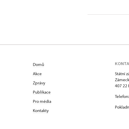
Zámecká 
KONT
Domů
Akce
Státní 
Zámeck
Zprávy
407 22 
Publikace
Telefon
Pro média
Pokladn
Kontakty