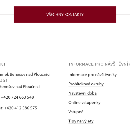
51/, Benešov nad Ploučnicí 40722
VŠECHNY KONTAKTY
AKT
INFORMACE PRO NÁVŠTĚVNÍ
zámek Benešov nad Ploučnicí
Informace pro návštěvníky
á 51
Prohlídkové okruhy
Benešov nad Ploučnicí
Návštěvní doba
: +420 724 663 548
Online vstupenky
a: +420 412 586 575
Vstupné
Tipy na výlety