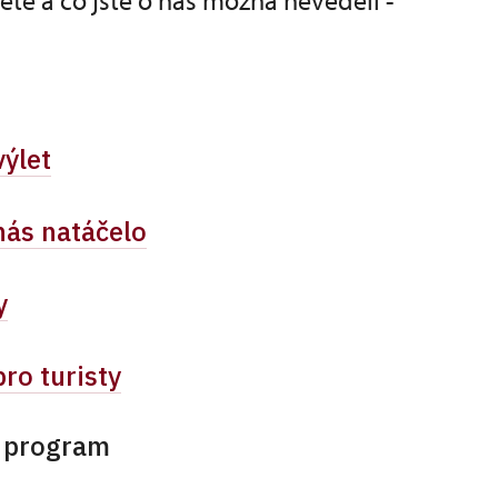
dete a co jste o nás možná nevěděli -
výlet
nás natáčelo
y
ro turisty
í program