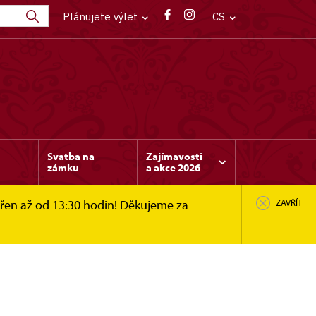
Plánujete výlet
CS
Svatba na
Zajímavosti
zámku
a akce 2026
vřen až od 13:30 hodin! Děkujeme za
ZAVŘÍT