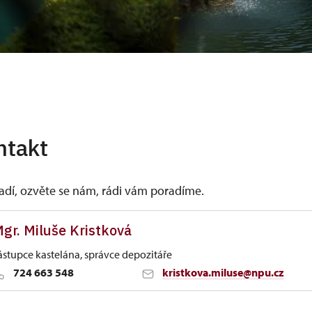
ntakt
vadí, ozvěte se nám, rádi vám poradíme.
gr. Miluše Kristková
ástupce kastelána, správce depozitáře
724 663 548
kristkova.miluse@npu.cz
tí nad Labem