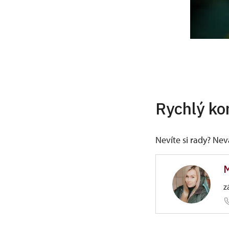
Rychlý ko
Nevíte si rady? Ne
M
z
ÚPS v Ús