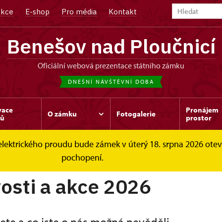
kce
E-shop
Pro média
Kontakt
Benešov nad Ploučnicí
oficiální webová prezentace státního zámku
DNEŠNÍ NÁVŠTĚVNÍ DOBA
vace
Pronájem
O zámku
Fotogalerie
dů
prostor
elektrického proudu bude zámek v úterý 18. srpna 2026 ote
2026
pochopení.
osti a akce 2026