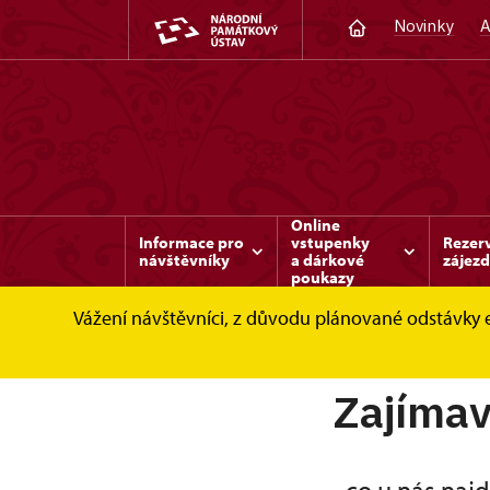
Novinky
A
Online
Informace pro
vstupenky
Rezer
návštěvníky
a dárkové
zájez
poukazy
Vážení návštěvníci, z důvodu plánované odstávky 
Benešov nad Ploučnicí
Zajímavosti a akce 
Zajímav