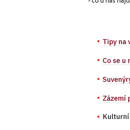
- co u nás naj
Tipy na 
Co se u 
Suvenýr
Zázemí p
Kulturn