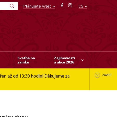
Plánujete výlet
CS
Svatba na
Zajímavosti
zámku
a akce 2026
vřen až od 13:30 hodin! Děkujeme za
ZAVŘÍT