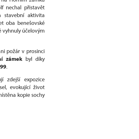
f nechal přistavět
 stavební aktivita
let oba benešovské
cně vyhnuly účelovým
ani požár v prosinci
í zámek
byl díky
999
.
í zdejší expozice
l, evokující život
místěna kopie sochy