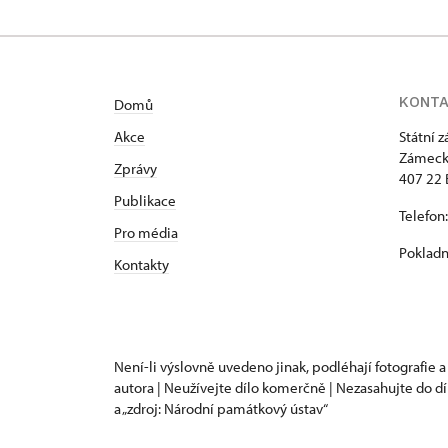
KONT
Domů
Akce
Státní 
Zámeck
Zprávy
407 22 
Publikace
Telefon
Pro média
Pokladn
Kontakty
Není-li výslovně uvedeno jinak, podléhají fotografie a
autora | Neužívejte dílo komerčně | Nezasahujte do dí
a „zdroj: Národní památkový ústav“