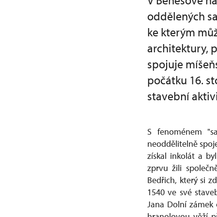
V Benešově na
oddělených sa
ke kterým může
architektury, 
spojuje míšeňs
počátku 16. s
stavební aktivi
S fenoménem "sas
neoddělitelně spoje
získal inkolát a b
zprvu žili společn
Bedřich, který si z
1540 ve své staveb
Jana Dolní zámek o
hranolovou věží p