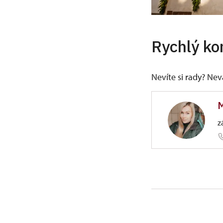
Rychlý ko
Nevíte si rady? Ne
M
z
ÚPS v Ús
Zámecká 