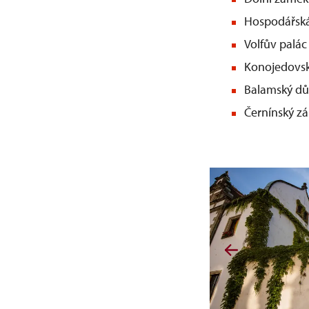
Hospodářsk
Volfův palá
Konojedovs
Balamský d
Černí