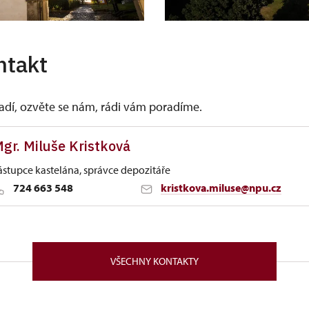
ntakt
vadí, ozvěte se nám, rádi vám poradíme.
gr. Miluše Kristková
ástupce kastelána, správce depozitáře
724 663 548
kristkova.miluse@npu.cz
tí nad Labem
51/, Benešov nad Ploučnicí 40722
VŠECHNY KONTAKTY