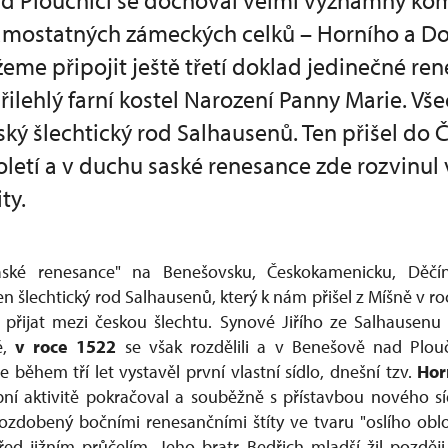
d Ploučnicí se dochoval velmi významný ko
mostatných zámeckých celků – Horního a Do
me připojit ještě třetí doklad jedinečné re
přilehlý farní kostel Narození Panny Marie. Vše
ký šlechtický rod Salhausenů. Ten přišel do 
toletí a v duchu saské renesance zde rozvinu
ty.
ké renesance" na Benešovsku, Českokamenicku, Děčí
n šlechtický rod Salhausenů, který k nám přišel z Míšně v r
yl přijat mezi českou šlechtu. Synové Jiřího ze Salhausenu 
ě,
v roce 1522
se však rozdělili a v Benešově nad Plouč
de během tří let vystavěl první vlastní sídlo, dnešní tzv.
Hor
ní aktivitě pokračoval a souběžně s přístavbou nového sí
zdobený bočními renesančními štíty ve tvaru "oslího oblo
řed jižním průčelím. Jeho bratr Bedřich mladší žil pozdě