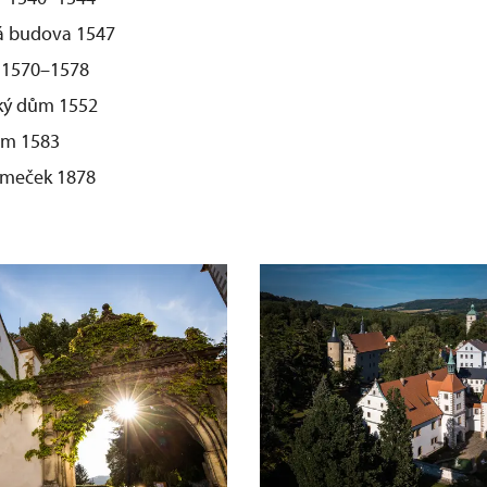
á budova 1547
c 1570–1578
ký dům 1552
ům 1583
nský zámeček 1878