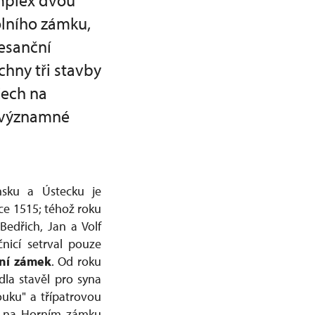
mplex dvou
lního zámku,
nesanční
chny tři stavby
Čech na
l významné
nsku a Ústecku je
oce 1515; téhož roku
Bedřich, Jan a Volf
nicí setrval pouze
ní zámek
. Od roku
dla stavěl pro syna
uku" a třípatrovou
ji na Horním zámku