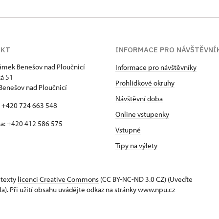
AKT
INFORMACE PRO NÁVŠTĚVNÍ
zámek Benešov nad Ploučnicí
Informace pro návštěvníky
á 51
Prohlídkové okruhy
Benešov nad Ploučnicí
Návštěvní doba
: +420 724 663 548
Online vstupenky
a: +420 412 586 575
Vstupné
Tipy na výlety
 texty
licenci Creative Commons
(CC BY-NC-ND 3.0 CZ) (Uveďte
la). Při užití obsahu uvádějte odkaz na stránky www.npu.cz