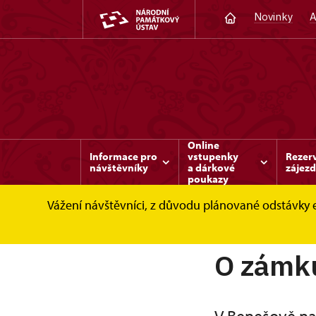
Novinky
A
Online
Informace pro
vstupenky
Rezer
návštěvníky
a dárkové
zájez
poukazy
Vážení návštěvníci, z důvodu plánované odstávky 
Benešov nad Ploučnicí
O zámku
O zámk