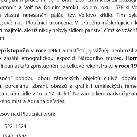
ntonín a Volf na Dolním zámku. Kolem roku 1578 si Vol
vlastní renesanční palác, tzv. Volfovo křídlo. Tím byla
šově nad Ploučnicí ukončena. V průběhu následujících 
í majitelé, ale už nikdy nebyly sídlem panství, čímž se vzá
m.
zpřístupněn v roce 1961
a naštěstí jej vážněji neohrozil 
ně zasáhl etnografickou expozici Národního muzea.
Horn
lí památkářů zpřístupněn po celkové rekonstrukci
v roce 1
anční podobu obou zámeckých objektů citlivě doplňuj
 porcelánu, zbraní, obrazů a grafik i uměleckých řemese
panském sídle v 16. a 17. století. Na zámeckém nádvoří je u
kého mistra Adriana de Vries.
šov nad Ploučnicí tvoří:
k 1522–1524
k 1540–1544