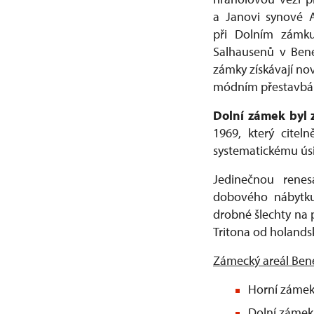
a Janovi synové A
při Dolním zámku 
Salhausenů v Bene
zámky získávají nov
módním přestavbá
Dolní zámek byl 
1969, který citel
systematickému úsi
Jedinečnou renes
dobového nábytku,
drobné šlechty na 
Tritona od holands
Zámecký areál Bene
Horní záme
Dolní záme