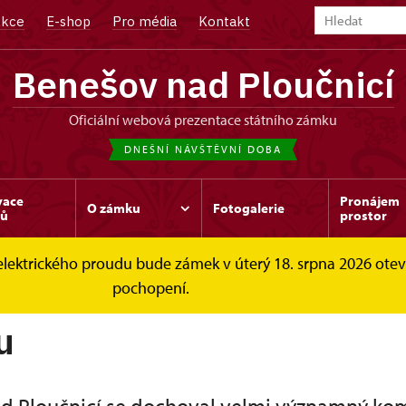
kce
E-shop
Pro média
Kontakt
Benešov nad Ploučnicí
oficiální webová prezentace státního zámku
DNEŠNÍ NÁVŠTĚVNÍ DOBA
vace
Pronájem
O zámku
Fotogalerie
dů
prostor
elektrického proudu bude zámek v úterý 18. srpna 2026 ote
pochopení.
u