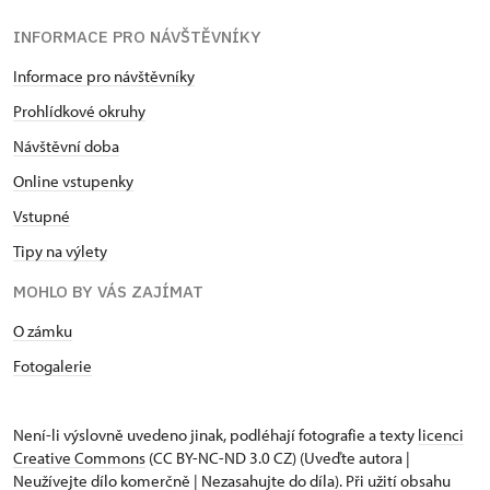
INFORMACE PRO NÁVŠTĚVNÍKY
Informace pro návštěvníky
Prohlídkové okruhy
Návštěvní doba
Online vstupenky
Vstupné
Tipy na výlety
MOHLO BY VÁS ZAJÍMAT
O zámku
Fotogalerie
Není-li výslovně uvedeno jinak, podléhají fotografie a texty
licenci
Creative Commons
(CC BY-NC-ND 3.0 CZ) (Uveďte autora |
Neužívejte dílo komerčně | Nezasahujte do díla). Při užití obsahu