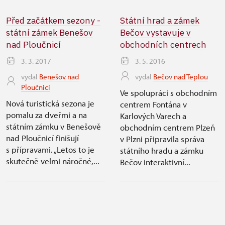
Před začátkem sezony -
Státní hrad a zámek
státní zámek Benešov
Bečov vystavuje v
nad Ploučnicí
obchodních centrech
3. 3. 2017
3. 5. 2016
vydal
Benešov nad
vydal
Bečov nad Teplou
Ploučnicí
Ve spolupráci s obchodním
Nová turistická sezona je
centrem Fontána v
pomalu za dveřmi a na
Karlových Varech a
státním zámku v Benešově
obchodním centrem Plzeň
nad Ploučnicí finišují
v Plzni připravila správa
s přípravami. „Letos to je
státního hradu a zámku
skutečně velmi náročné,...
Bečov interaktivní...