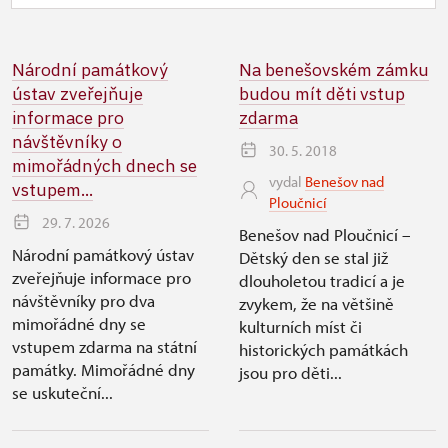
Národní památkový
Na benešovském zámku
ústav zveřejňuje
budou mít děti vstup
informace pro
zdarma
návštěvníky o
30. 5. 2018
mimořádných dnech se
vydal
Benešov nad
vstupem...
Ploučnicí
29. 7. 2026
Benešov nad Ploučnicí –
Národní památkový ústav
Dětský den se stal již
zveřejňuje informace pro
dlouholetou tradicí a je
návštěvníky pro dva
zvykem, že na většině
mimořádné dny se
kulturních míst či
vstupem zdarma na státní
historických památkách
památky. Mimořádné dny
jsou pro děti...
se uskuteční...