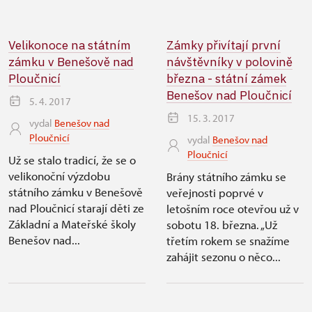
Velikonoce na státním
Zámky přivítají první
zámku v Benešově nad
návštěvníky v polovině
Ploučnicí
března - státní zámek
Benešov nad Ploučnicí
5. 4. 2017
15. 3. 2017
vydal
Benešov nad
Ploučnicí
vydal
Benešov nad
Ploučnicí
Už se stalo tradicí, že se o
velikonoční výzdobu
Brány státního zámku se
státního zámku v Benešově
veřejnosti poprvé v
nad Ploučnicí starají děti ze
letošním roce otevřou už v
Základní a Mateřské školy
sobotu 18. března. „Už
Benešov nad...
třetím rokem se snažíme
zahájit sezonu o něco...