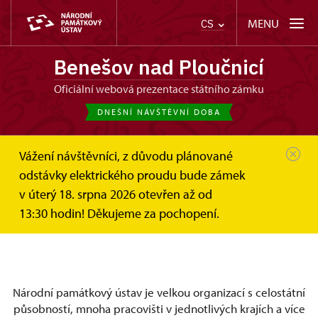
MENU
CS
Benešov nad Ploučnicí
oficiální webová prezentace státního zámku
DNEŠNÍ NÁVŠTĚVNÍ DOBA
Vážení návštěvníci, z důvodu plánované
Benešov nad Ploučnicí
Pro média
odstávky elektrického proudu bude zámek
v úterý 18. srpna 2026 otevřen až od
Pro média
13:30 hodin! Děkujeme za pochopení.
Národní památkový ústav je velkou organizací s celostátní
působností, mnoha pracovišti v jednotlivých krajích a více