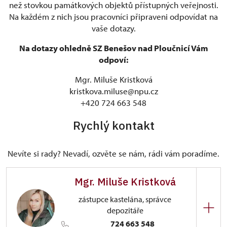
než stovkou památkových objektů přístupných veřejnosti.
Na každém z nich jsou pracovníci připraveni odpovídat na
vaše dotazy.
Na dotazy ohledně SZ Benešov nad Ploučnicí Vám
odpoví:
Mgr. Miluše Kristková
kristkova.miluse@npu.cz
+420 724 663 548
Rychlý kontakt
Nevíte si rady? Nevadí, ozvěte se nám, rádi vám poradíme.
Mgr. Miluše Kristková
zástupce kastelána, správce
depozitáře
724 663 548