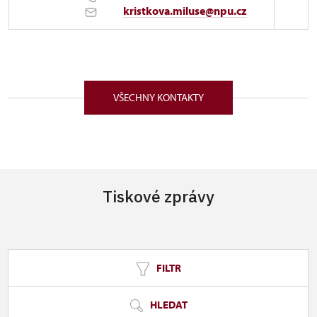
kristkova.miluse@npu.cz
ÚPS v Ústí nad Labem
Zámecká 51/, Benešov nad Ploučnicí 40722
VŠECHNY KONTAKTY
Tiskové zprávy
FILTR
HLEDAT