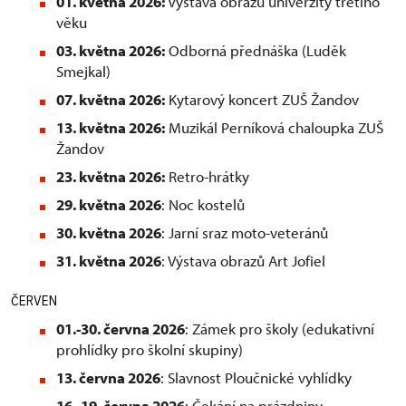
01. května 2026:
Výstava obrazů univerzity třetího
věku
03. května 2026:
Odborná přednáška (Luděk
Smejkal)
07. května 2026:
Kytarový koncert ZUŠ Žandov
13. května 2026:
Muzikál Perníková chaloupka ZUŠ
Žandov
23. května 2026:
Retro-hrátky
29. května 2026
: Noc kostelů
30. května 2026
: Jarní sraz moto-veteránů
31. května 2026
: Výstava obrazů Art Jofiel
ČERVEN
01.-30. června 2026
: Zámek pro školy (edukativní
prohlídky pro školní skupiny)
13. června 2026
: Slavnost Ploučnické vyhlídky
16.-19. června 2026
: Čekání na prázdniny