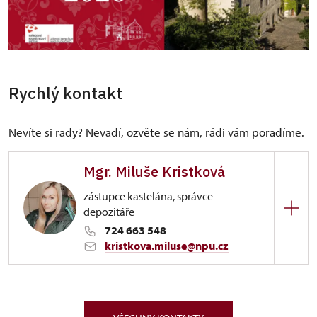
Rychlý kontakt
Nevíte si rady? Nevadí, ozvěte se nám, rádi vám poradíme.
Mgr. Miluše Kristková
zástupce kastelána, správce
depozitáře
724 663 548
kristkova.miluse@npu.cz
ÚPS v Ústí nad Labem
Zámecká 51/, Benešov nad Ploučnicí 40722