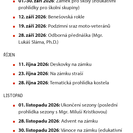
01.-30. září 2026
: Zámek pro školy (edukativní
prohlídky pro školní skupiny)
12. září 2026
: Benešovská rokle
19. září 2026
: Podzimní sraz moto-veteránů
28. září 2026
: Odborná přednáška (Mgr.
Lukáš Sláma, Ph.D.)
ŘÍJEN
11. října 2026:
Deskovky na zámku
23. října 2026
: Na zámku straší
28. října 2026
: Tematická prohlídka kostela
LISTOPAD
01. listopadu 2026:
Ukončení sezony (poslední
prohlídka sezony s Mgr. Miluší Kristkovou)
28. listopadu 2026
: Advent na zámku
30. listopadu 2026
: Vánoce na zámku (edukativní