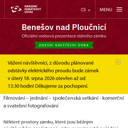
MENU
CS
Benešov nad Ploučnicí
oficiální webová prezentace státního zámku
DNEŠNÍ NÁVŠTĚVNÍ DOBA
Vážení návštěvníci, z důvodu plánované
Benešov nad Ploučnicí
Pronájem prostor
odstávky elektrického proudu bude zámek
v úterý 18. srpna 2026 otevřen až od
Pronájmy prostor
13:30 hodin! Děkujeme za pochopení.
Filmování – jednání – společenská setkání - komerční
a svatební fotografování
Některé prostory zámku, které jsou běžným