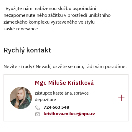
Využijte námi nabízenou službu uspořádání
nezapomenutelného zážitku v prostředí unikátního
zámeckého komplexu vystaveného ve stylu
saské renesance.
Rychlý kontakt
Nevíte si rady? Nevadí, ozvěte se nám, rádi vám poradíme.
Mgr. Miluše Kristková
zástupce kastelána, správce
depozitáře
724 663 548
kristkova.miluse@npu.cz
ÚPS v Ústí nad Labem