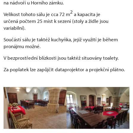
na nádvoří u Horního zámku.
2
Velikost tohoto sálu je cca 72 m
a kapacita je
určená počtem 25 míst k sezení (stoly a židle jsou
variabilní).
Součástí sálu je taktéž kuchyňka, jejíž využití je během
pronájmu možné.
V bezprostřední blízkosti jsou taktéž situovány toalety.
Za poplatek lze zapůjčit dataprojektor a projekční plátno.