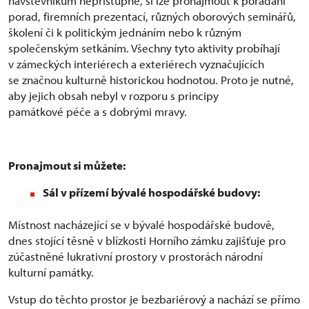
návštěvníkům nepřístupné, si lze pronajmout k pořádání
porad, firemních prezentací, různých oborových seminářů,
školení či k politickým jednáním nebo k různým
společenským setkáním. Všechny tyto aktivity probíhají
v zámeckých interiérech a exteriérech vyznačujících
se značnou kulturně historickou hodnotou. Proto je nutné,
aby jejich obsah nebyl v rozporu s principy
památkové péče a s dobrými mravy.
Pronajmout si můžete:
Sál v přízemí bývalé hospodářské budovy:
Místnost nacházející se v bývalé hospodářské budově,
dnes stojící těsně v blízkosti Horního zámku zajišťuje pro
zúčastněné lukrativní prostory v prostorách národní
kulturní památky.
Vstup do těchto prostor je bezbariérový a nachází se přímo