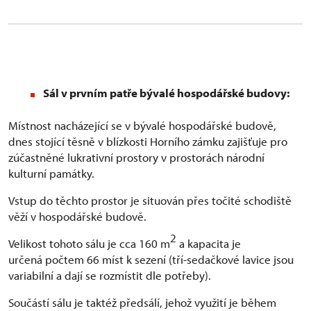
Sál v prvním patře bývalé hospodářské budovy:
Místnost nacházející se v bývalé hospodářské budově,
dnes stojící těsně v blízkosti Horního zámku zajišťuje pro
zúčastněné lukrativní prostory v prostorách národní
kulturní památky.
Vstup do těchto prostor je situován přes točité schodiště
věží v hospodářské budově.
2
Velikost tohoto sálu je cca 160 m
a kapacita je
určená počtem 66 míst k sezení (tří-sedačkové lavice jsou
variabilní a dají se rozmístit dle potřeby).
Součástí sálu je taktéž předsálí, jehož využití je během