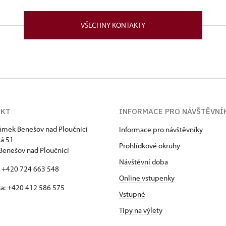
51/, Benešov nad Ploučnicí 40722
VŠECHNY KONTAKTY
AKT
INFORMACE PRO NÁVŠTĚVNÍ
zámek Benešov nad Ploučnicí
Informace pro návštěvníky
á 51
Prohlídkové okruhy
Benešov nad Ploučnicí
Návštěvní doba
: +420 724 663 548
Online vstupenky
a: +420 412 586 575
Vstupné
Tipy na výlety