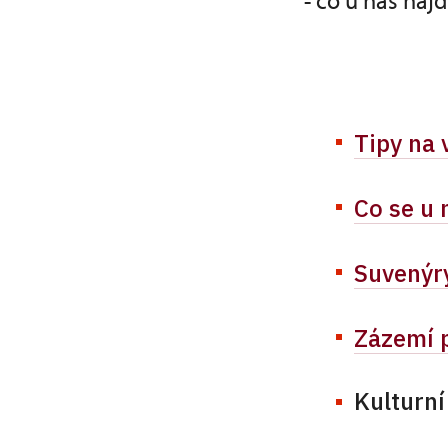
- co u nás naj
Tipy na 
Co se u 
Suvenýr
Zázemí p
Kulturn