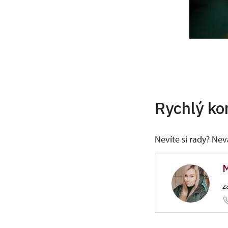
Rychlý ko
Nevíte si rady? Ne
M
z
ÚPS v Ús