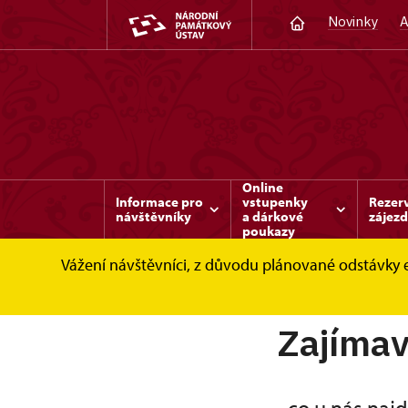
Novinky
A
Online
Informace pro
vstupenky
Rezer
návštěvníky
a dárkové
zájez
poukazy
Vážení návštěvníci, z důvodu plánované odstávky 
Benešov nad Ploučnicí
Zajímavosti a akce 
Zajímav