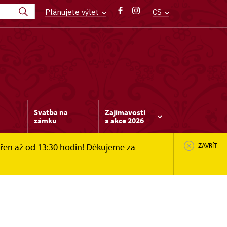
Plánujete výlet
CS
Svatba na
Zajímavosti
zámku
a akce 2026
vřen až od 13:30 hodin! Děkujeme za
ZAVŘÍT