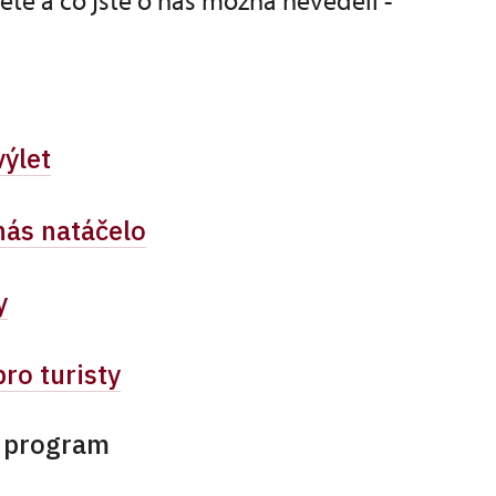
dete a co jste o nás možná nevěděli -
výlet
nás natáčelo
y
ro turisty
í program