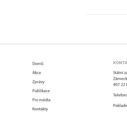
Zámecká 
KONT
Domů
Akce
Státní 
Zámeck
Zprávy
407 22 
Publikace
Telefon
Pro média
Pokladn
Kontakty