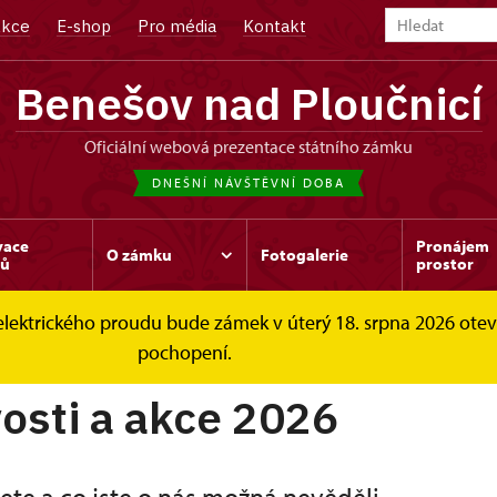
kce
E-shop
Pro média
Kontakt
Benešov nad Ploučnicí
oficiální webová prezentace státního zámku
DNEŠNÍ NÁVŠTĚVNÍ DOBA
vace
Pronájem
O zámku
Fotogalerie
dů
prostor
elektrického proudu bude zámek v úterý 18. srpna 2026 ote
2026
pochopení.
osti a akce 2026