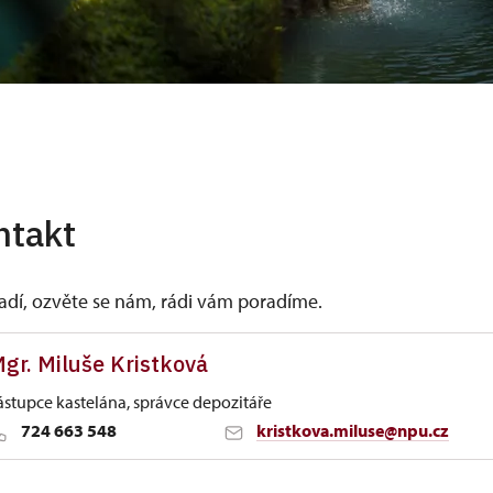
ntakt
vadí, ozvěte se nám, rádi vám poradíme.
gr. Miluše Kristková
ástupce kastelána, správce depozitáře
724 663 548
kristkova.miluse@npu.cz
tí nad Labem