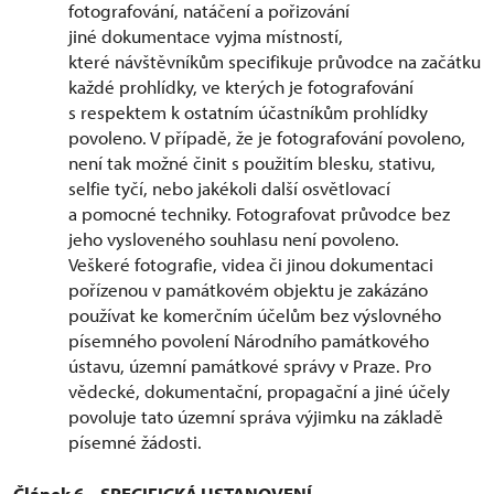
fotografování, natáčení a pořizování
jiné dokumentace vyjma místností,
které návštěvníkům specifikuje průvodce na začátku
každé prohlídky, ve kterých je fotografování
s respektem k ostatním účastníkům prohlídky
povoleno. V případě, že je fotografování povoleno,
není tak možné činit s použitím blesku, stativu,
selfie tyčí, nebo jakékoli další osvětlovací
a pomocné techniky. Fotografovat průvodce bez
jeho vysloveného souhlasu není povoleno.
Veškeré fotografie, videa či jinou dokumentaci
pořízenou v památkovém objektu je zakázáno
používat ke komerčním účelům bez výslovného
písemného povolení Národního památkového
ústavu, územní památkové správy v Praze. Pro
vědecké, dokumentační, propagační a jiné účely
povoluje tato územní správa výjimku na základě
písemné žádosti.
Článek 6 – SPECIFICKÁ USTANOVENÍ