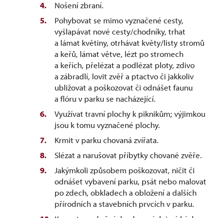
Nošení zbraní.
Pohybovat se mimo vyznačené cesty,
vyšlapávat nové cesty/chodníky, trhat
a lámat květiny, otrhávat květy/listy stromů
a keřů, lámat větve, lézt po stromech
a keřích, přelézat a podlézat ploty, zdivo
a zábradlí, lovit zvěř a ptactvo či jakkoliv
ubližovat a poškozovat či odnášet faunu
a flóru v parku se nacházející.
Využívat travní plochy k piknikům; výjimkou
jsou k tomu vyznačené plochy.
Krmit v parku chovaná zvířata.
Slézat a narušovat příbytky chované zvěře.
Jakýmkoli způsobem poškozovat, ničit či
odnášet vybavení parku, psát nebo malovat
po zdech, obkladech a obložení a dalších
přírodních a stavebních prvcích v parku.