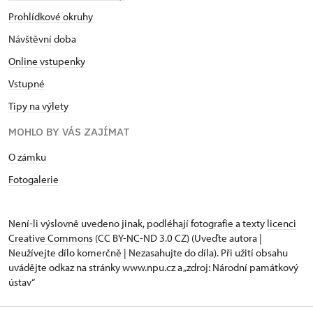
Prohlídkové okruhy
Návštěvní doba
Online vstupenky
Vstupné
Tipy na výlety
MOHLO BY VÁS ZAJÍMAT
O zámku
Fotogalerie
Není-li výslovně uvedeno jinak, podléhají fotografie a texty
licenci
Creative Commons
(CC BY-NC-ND 3.0 CZ) (Uveďte autora |
Neužívejte dílo komerčně | Nezasahujte do díla). Při užití obsahu
uvádějte odkaz na stránky www.npu.cz a „zdroj: Národní památkový
ústav“