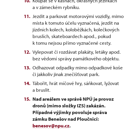
Koupat se v kašnách, okrasných jezírkách
a v zámeckém rybníku.
Jezdit a parkovat motorovými vozidly, mimo
místa k tomuto účelu vyznačená, jezdit na
jízdních kolech, koloběžkách, kolečkových
bruslích, skateboardech apod., pokud
k tomu nejsou přímo vyznačené cesty.
Vylepovat či rozdávat plakáty, letáky apod.
bez vědomí správy památkového objektu.
Odhazovat odpadky mimo odpadkové koše
či jakkoliv jinak znečišťovat park.
Tábořit, hrát míčové hry, sáňkovat, lyžovat
a bruslit.
Nad areálem ve správě NPÚ je provoz
dronů (mimo složky IZS) zakázán.
Případné výjimky povoluje správa
zámku Benešov nad Ploučnicí:
benesov@npu.cz
.