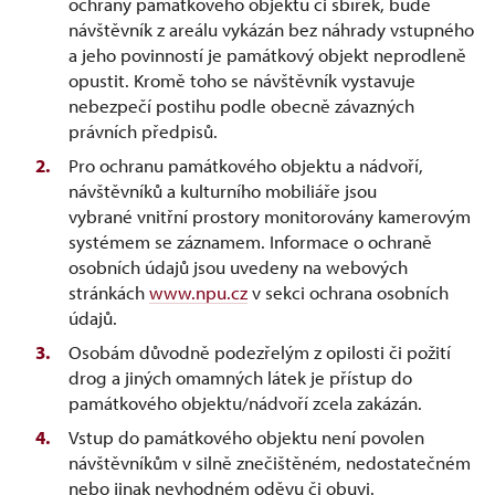
ochrany památkového objektu či sbírek, bude
návštěvník z areálu vykázán bez náhrady vstupného
a jeho povinností je památkový objekt neprodleně
opustit. Kromě toho se návštěvník vystavuje
nebezpečí postihu podle obecně závazných
právních předpisů.
Pro ochranu památkového objektu a nádvoří,
návštěvníků a kulturního mobiliáře jsou
vybrané vnitřní prostory monitorovány kamerovým
systémem se záznamem. Informace o ochraně
osobních údajů jsou uvedeny na webových
stránkách
www.npu.cz
v sekci ochrana osobních
údajů.
Osobám důvodně podezřelým z opilosti či požití
drog a jiných omamných látek je přístup do
památkového objektu/nádvoří zcela zakázán.
Vstup do památkového objektu není povolen
návštěvníkům v silně znečištěném, nedostatečném
nebo jinak nevhodném oděvu či obuvi.