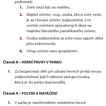
podmínek:
Zvíře musí být na vodítku.
Majitel zvířete, resp. osoba, která zvíře vede,
je za chování zvířete zodpovědná, a to
včetně zvířetem způsobených škod na
majetku Národního památkového ústavu.
Osoba zodpovědná za zvíře musí zajistit úklid
jeho exkrementů.
Vstup zvířete není zpoplatněn.
Článek 8 – HERNÍ PRVKY V PARKU
Za bezpečnost dětí při užívání herních prvků nesou
zodpovědnost jejich zákonní zástupci/osoba,
která je do parku doprovodila.
Článek 9 – FOCENÍ A NATÁČENÍ
V parku je návštěvníkům umožněno focení