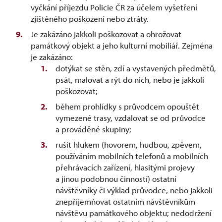
vyčkání příjezdu Policie ČR za účelem vyšetření
zjištěného poškození nebo ztráty.
Je zakázáno jakkoli poškozovat a ohrožovat
památkový objekt a jeho kulturní mobiliář. Zejména
je zakázáno:
dotýkat se stěn, zdí a vystavených předmětů,
psát, malovat a rýt do nich, nebo je jakkoli
poškozovat;
během prohlídky s průvodcem opouštět
vymezené trasy, vzdalovat se od průvodce
a prováděné skupiny;
rušit hlukem (hovorem, hudbou, zpěvem,
používáním mobilních telefonů a mobilních
přehrávacích zařízení, hlasitými projevy
a jinou podobnou činností) ostatní
návštěvníky či výklad průvodce, nebo jakkoli
znepříjemňovat ostatním návštěvníkům
návštěvu památkového objektu; nedodržení