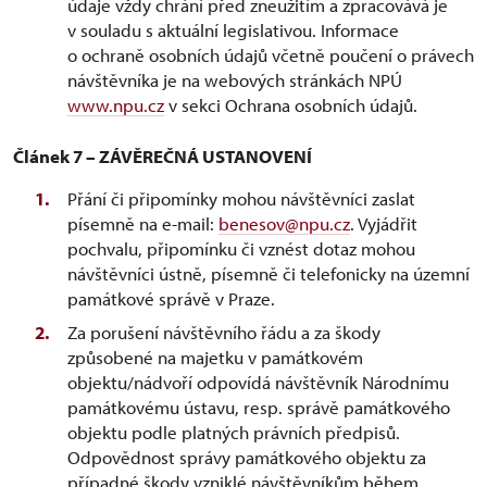
údaje vždy chrání před zneužitím a zpracovává je
v souladu s aktuální legislativou. Informace
o ochraně osobních údajů včetně poučení o právech
návštěvníka je na webových stránkách NPÚ
www.npu.cz
v sekci Ochrana osobních údajů.
Článek 7 – ZÁVĚREČNÁ USTANOVENÍ
Přání či připomínky mohou návštěvníci zaslat
písemně na e-mail:
benesov@npu.cz
. Vyjádřit
pochvalu, připomínku či vznést dotaz mohou
návštěvníci ústně, písemně či telefonicky na územní
památkové správě v Praze.
Za porušení návštěvního řádu a za škody
způsobené na majetku v památkovém
objektu/nádvoří odpovídá návštěvník Národnímu
památkovému ústavu, resp. správě památkového
objektu podle platných právních předpisů.
Odpovědnost správy památkového objektu za
případné škody vzniklé návštěvníkům během