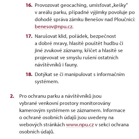
Provozovat geocaching, umisťovat „kešky“
v areálu parku, případné výjimky povoluje po
dohodě správa zámku Benešov nad Ploučnicí:
benesov@npu.cz
.
Narušovat klid, pořádek, bezpečnost
a dobré mravy, hlasitě pouštět hudbu či
jiné zvukové záznamy, křičet a hlasitě se
projevovat ve smyslu rušení ostatních
návštěvníků i fauny.
Dotýkat se či manipulovat s informačním
systémem.
Pro ochranu parku a návštěvníků jsou
vybrané venkovní prostory monitorovány
kamerovým systémem se záznamem. Informace
o ochraně osobních údajů jsou uvedeny na
webových stránkách
www.npu.cz
v sekci ochrana
osobních údajů.