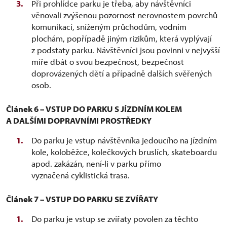
Při prohlídce parku je třeba, aby návštěvníci
věnovali zvýšenou pozornost nerovnostem povrchů
komunikací, sníženým průchodům, vodním
plochám, popřípadě jiným rizikům, která vyplývají
z podstaty parku. Návštěvníci jsou povinni v nejvyšší
míře dbát o svou bezpečnost, bezpečnost
doprovázených dětí a případně dalších svěřených
osob.
Článek 6 – VSTUP DO PARKU S JÍZDNÍM KOLEM
A DALŠÍMI DOPRAVNÍMI PROSTŘEDKY
Do parku je vstup návštěvníka jedoucího na jízdním
kole, koloběžce, kolečkových bruslích, skateboardu
apod. zakázán, není-li v parku přímo
vyznačená cyklistická trasa.
Článek 7 – VSTUP DO PARKU SE ZVÍŘATY
Do parku je vstup se zvířaty povolen za těchto