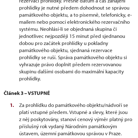
rezervaci prohlídky. Přesné datum a čas zahájení
prohlídky je nutné předem dohodnout se správou
památkového objektu, a to písemně, telefonicky, e-
mailem nebo pomocí elektronického rezervačního
systému. Neohlásí-li se objednaná skupina či
jednotlivec nejpozději 15 minut před sjednanou
dobou pro začátek prohlídky u pokladny
památkového objektu, sjednaná rezervace
prohlídky se ruší. Správa památkového objektu si
vyhrazuje právo doplnit předem rezervovanou
skupinu dalšími osobami do maximální kapacity
prohlídky.
Článek 3 – VSTUPNÉ
Za prohlídku do památkového objektu/nádvoří se
platí vstupné předem. Vstupné a slevy, které jsou
z něj poskytovány, stanoví cenový výměr platný pro
příslušný rok vydaný Národním památkovým
ústavem, územní památkovou správou v Praze.