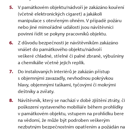
V památkovém objektu/nádvoří je zakázáno kouření
(včetně elektronických cigaret) a jakákoli
manipulace s otevřeným ohněm. V případě požáru
nebo jiné mimořádné události jsou návštěvníci
povinni řídit se pokyny pracovníků objektu.
Z důvodu bezpečnosti je návštěvníkům zakázáno
vnášet do památkového objektu/nádvoří
veškeré chladné, střelné či palné zbraně, výbušniny
a chemikálie včetně jejich replik.
Do instalovaných interiérů je zakázán přístup
s objemnými zavazadly, nevhodnou pokrývkou
hlavy, objemnými taškami, tyčovými či mokrými
deštníky a zvířaty.
Návštěvník, který se nachází v době zjištění ztráty, či
poškození vystaveného mobiliáře během prohlídky
v památkovém objektu, vstupem na prohlídku bere
na vědomí, že může být podroben veškerým
nezbytným bezpečnostním opatřením a požádán na