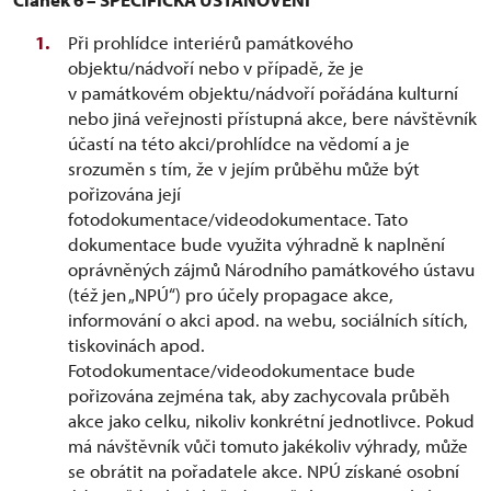
Při prohlídce interiérů památkového
objektu/nádvoří nebo v případě, že je
v památkovém objektu/nádvoří pořádána kulturní
nebo jiná veřejnosti přístupná akce, bere návštěvník
účastí na této akci/prohlídce na vědomí a je
srozuměn s tím, že v jejím průběhu může být
pořizována její
fotodokumentace/videodokumentace. Tato
dokumentace bude využita výhradně k naplnění
oprávněných zájmů Národního památkového ústavu
(též jen „NPÚ“) pro účely propagace akce,
informování o akci apod. na webu, sociálních sítích,
tiskovinách apod.
Fotodokumentace/videodokumentace bude
pořizována zejména tak, aby zachycovala průběh
akce jako celku, nikoliv konkrétní jednotlivce. Pokud
má návštěvník vůči tomuto jakékoliv výhrady, může
se obrátit na pořadatele akce. NPÚ získané osobní