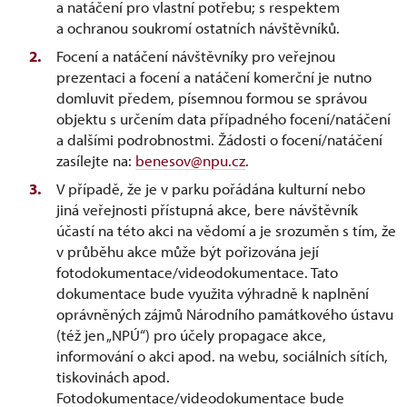
a natáčení pro vlastní potřebu; s respektem
a ochranou soukromí ostatních návštěvníků.
Focení a natáčení návštěvníky pro veřejnou
prezentaci a focení a natáčení komerční je nutno
domluvit předem, písemnou formou se správou
objektu s určením data případného focení/natáčení
a dalšími podrobnostmi. Žádosti o focení/natáčení
zasílejte na:
benesov@npu.cz
.
V případě, že je v parku pořádána kulturní nebo
jiná veřejnosti přístupná akce, bere návštěvník
účastí na této akci na vědomí a je srozuměn s tím, že
v průběhu akce může být pořizována její
fotodokumentace/videodokumentace. Tato
dokumentace bude využita výhradně k naplnění
oprávněných zájmů Národního památkového ústavu
(též jen „NPÚ“) pro účely propagace akce,
informování o akci apod. na webu, sociálních sítích,
tiskovinách apod.
Fotodokumentace/videodokumentace bude