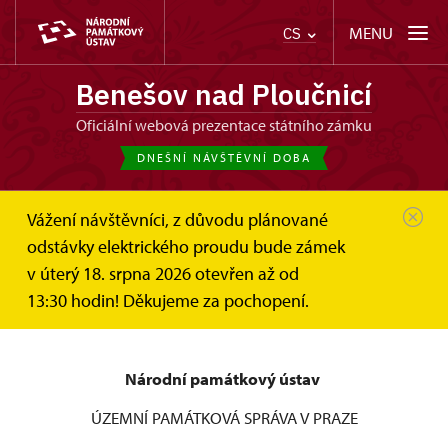
MENU
CS
Benešov nad Ploučnicí
oficiální webová prezentace státního zámku
DNEŠNÍ NÁVŠTĚVNÍ DOBA
Vážení návštěvníci, z důvodu plánované
Benešov nad Ploučnicí
Informace pro návštěvníky
odstávky elektrického proudu bude zámek
Návštěvní řád
v úterý 18. srpna 2026 otevřen až od
Návštěvní řád státního zámku
13:30 hodin! Děkujeme za pochopení.
Benešov nad Ploučnicí
Národní památkový ústav
ÚZEMNÍ PAMÁTKOVÁ SPRÁVA V PRAZE