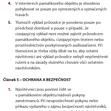
V interiérech památkového objektu je dovoleno
pohybovat se pouze po vymezených a vyznačených
trasách.
Tlumočit výklad průvodce je povoleno pouze po
předchozí domluvě a pouze v případě, že
cizojazyčný výklad není možné zajistit průvodcem
památkového objektu, cizojazyčným textem nebo
prostřednictvím poskytovaných audiozařízení. Při
tlumočení je třeba vždy dbát na to, aby ostatní
návštěvníci ani výklad průvodce nebyli nepřiměřeně
rušeni a na zásady slušného chování vůči ostatním
návštěvníkům.
Článek 5 – OCHRANA A BEZPEČNOST
Návštěvníci jsou povinni řídit se
v památkovém objektu/nádvoří pokyny
zaměstnanců. Při neuposlechnutí pokynu nebo
příkazu vydaného v zájmu bezpečnosti návštěvníků,