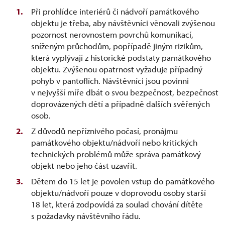
Při prohlídce interiérů či nádvoří památkového
objektu je třeba, aby návštěvníci věnovali zvýšenou
pozornost nerovnostem povrchů komunikací,
sníženým průchodům, popřípadě jiným rizikům,
která vyplývají z historické podstaty památkového
objektu. Zvýšenou opatrnost vyžaduje případný
pohyb v pantoflích. Návštěvníci jsou povinni
v nejvyšší míře dbát o svou bezpečnost, bezpečnost
doprovázených dětí a případně dalších svěřených
osob.
Z důvodů nepříznivého počasí, pronájmu
památkového objektu/nádvoří nebo kritických
technických problémů může správa památkový
objekt nebo jeho část uzavřít.
Dětem do 15 let je povolen vstup do památkového
objektu/nádvoří pouze v doprovodu osoby starší
18 let, která zodpovídá za soulad chování dítěte
s požadavky návštěvního řádu.