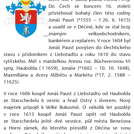
Do Čech se koncem 16. století
přistěhoval bohatý člen této rodiny
Jonáš Paust (*1555 – †26. 6. 1615)
a usadil se v Děčíně, kde se stal brzy
známým velkoobchodníkem,
bankéřem a rejdařem. V roce 1604 byl
Jonáš Paust povýšen do šlechtického
stavu s přídomkem z Liebstadtu a roku 1610 do stavu
rytířského. Měl s manželkou Annou roz. Büchwerovou tři
syny, Haubolda (†1659), Jonáše (*1602 – 10. 10. 1648),
Maxmiliána a dcery Alžbětu a Markétu (*17. 2. 1588 –
†1625).
V roce 1606 koupil Jonáš Paust z Liebstadtu od Haubolda
ze Starschedelu 6 vesnic a hrad Ostrý s dvorem. Nový
majetek připojil k Velké Bukovině. O několik let později
v roce 1613 koupil Jonáš Paust opět od Haubolda
ze Starschedelu ještě dvě vesnice, půl města Benešova
a Horní zámek, do kterého přesídlil z Děčína se svou