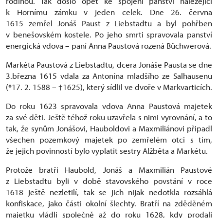
rodinou. Tak došlo opět ke spojení panství náležející
k Hornímu zámku v jeden celek. Dne 26. června
1615 zemřel Jonáš Paust z Liebstadtu a byl pohřben
v benešovském kostele. Po jeho smrti spravovala panství
energická vdova – paní Anna Paustová rozená Büchwerová.
Markéta Paustová z Liebstadtu, dcera Jonáše Pausta se dne
3.března 1615 vdala za Antonína mladšího ze Salhausenu
(*17. 2. 1588 – †1625), který sídlil ve dvoře v Markvarticích.
Do roku 1623 spravovala vdova Anna Paustová majetek
za své děti. Ještě téhož roku uzavřela s nimi vyrovnání, a to
tak, že synům Jonášovi, Hauboldovi a Maxmiliánovi připadl
všechen pozemkový majetek po zemřelém otci s tím,
že jejich povinností bylo vyplatit sestry Alžběta a Markétu.
Protože bratři Haubold, Jonáš a Maxmilián Paustové
z Liebstadtu byli v době stavovského povstání v roce
1618 ještě nezletilí, tak se jich nijak nedotkla rozsáhlá
konfiskace, jako části okolní šlechty. Bratří na zděděném
majetku vládli společně až do roku 1628, kdy prodali