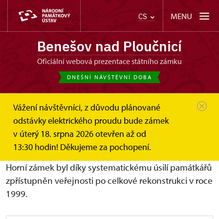
MENU
CS
Benešov nad Ploučnicí
oficiální webová prezentace státního zámku
DNEŠNÍ NÁVŠTĚVNÍ DOBA
Vážení návštěvníci, z důvodu plánované
Benešov nad Ploučnicí
O zámku
odstávky elektrického proudu bude zámek
Horní zámek 1562–1926
v úterý 18. srpna 2026 otevřen až od
Horní zámek 1562–1926
13:30 hodin! Děkujeme za pochopení.
Horní zámek byl díky systematickému úsilí památkářů
zpřístupněn veřejnosti po celkové rekonstrukci v roce
1999.