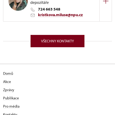
depozitáře
724 663 548
kristkova.miluse@npu.cz
ÚPS v Ústí nad Labem
Zámecká 51/, Benešov nad Ploučnicí 40722
VŠECHNY KONTAKTY
Domů
Akce
Zprávy
Publikace
Pro média
Kontakty