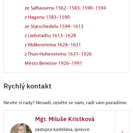
ze Salhausenu 1562–1583; 1590–1594
z Hagenu 1583–1590
ze Starschedelu 1594–1613
z Liebstadtu 1613–1628
z Wolkensteina 1628–1631
z Thun-Hohensteinu 1631–1926
Město Benešov 1926–1991
Rychlý kontakt
Nevíte si rady? Nevadí, ozvěte se nám, rádi vám poradíme.
Mgr. Miluše Kristková
zástupce kastelána, správce