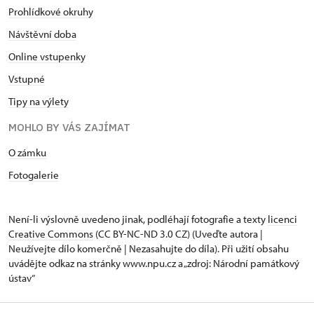
Prohlídkové okruhy
Návštěvní doba
Online vstupenky
Vstupné
Tipy na výlety
MOHLO BY VÁS ZAJÍMAT
O zámku
Fotogalerie
Není-li výslovně uvedeno jinak, podléhají fotografie a texty
licenci
Creative Commons
(CC BY-NC-ND 3.0 CZ) (Uveďte autora |
Neužívejte dílo komerčně | Nezasahujte do díla). Při užití obsahu
uvádějte odkaz na stránky www.npu.cz a „zdroj: Národní památkový
ústav“