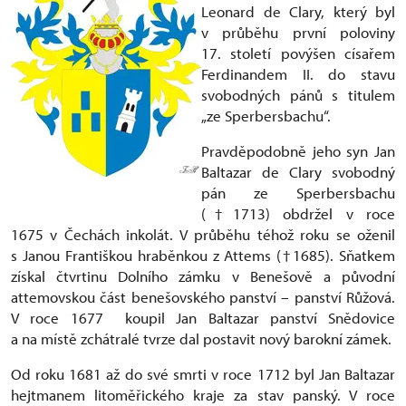
Leonard de Clary, který byl
v průběhu první poloviny
17. století povýšen císařem
Ferdinandem II. do stavu
svobodných pánů s titulem
„ze Sperbersbachu“.
Pravděpodobně jeho syn Jan
Baltazar de Clary svobodný
pán ze Sperbersbachu
(†1713) obdržel v roce
1675 v Čechách inkolát. V průběhu téhož roku se oženil
s Janou Františkou hraběnkou z Attems (†1685). Sňatkem
získal čtvrtinu Dolního zámku v Benešově a původní
attemovskou část benešovského panství – panství Růžová.
V roce 1677 koupil Jan Baltazar panství Snědovice
a na místě zchátralé tvrze dal postavit nový barokní zámek.
Od roku 1681 až do své smrti v roce 1712 byl Jan Baltazar
hejtmanem litoměřického kraje za stav panský. V roce