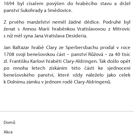
1694 byl císařem povýšen do hraběcího stavu a držel
panství Sukohrady a Smědovice.
Z prvého manželství neměl žádné dědice. Podruhé byl
ženat s Annou Marií hraběnkou Vratislavovou z Mitrovic
s níž měl syna Jana Vratislava Desideria.
Jan Baltazar hrabě Clary ze Sperbersbachu prodal v roce
1708 svoji benešovskou část – panství Růžová – za 40 tisíc
zl. Františku Karlovi hraběti Clary-Aldringen. Tak došlo opět
po mnoha letech získáním této části ke sjednocení
benešovského panství, které vždy náleželo jako celek
k Dolnímu zámku v jednom rodě Clary-Aldringenů.
Domů
Akce