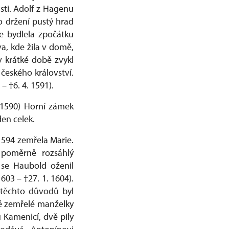
sti. Adolf z Hagenu
o držení pustý hrad
e bydlela zpočátku
a, kde žila v domě,
 krátké době zvykl
českého království.
– †6. 4. 1591).
†1590) Horní zámek
en celek.
 1594 zemřela Marie.
 poměrně rozsáhlý
se Haubold oženil
603 – †27. 1. 1604).
 těchto důvodů byl
vé zemřelé manželky
 Kamenicí, dvě pily