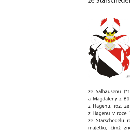
ze Starschede
ze Salhausenu (*
a Magdaleny z Bün
z Hagenu, roz. ze
z Hagenu v roce 
ze Starschedelu r
majetku, čímž zn