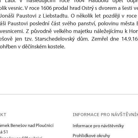
a Labi. V následujícím roce 1604 Haubold opět odpr
lik vesnic. V roce 1606 prodal hrad Ostrý s dvorem a šesti
onáši Paustovi z Liebstadtu. O několik let později v roc
áši Paustovi poslední část svého panství, polovinu města
snicemi. Z původně velkého majetku náležejícímu k Ho
šově jen tzv. Starschedelovský dům. Zemřel dne 14.9.
ohřben v děčínském kostele.
AKT
INFORMACE PRO NÁVŠTĚVNÍ
zámek Benešov nad Ploučnicí
Informace pro návštěvníky
á 51
Prohlídkové okruhy