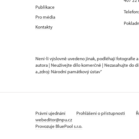
407 22 
Publikace
Telefon
Pro média
Pokladn
Kontakty
Není-li výslovně uvedeno jinak, podléhají fotografie a
autora | Neužívejte dílo komerčně | Nezasahujte do dí
a „zdroj: Národní památkový ústav“
Právní ujednání
Prohlášení o přístupnosti
Ř
webeditor@npu.cz
Provozuje BluePool s.r.o.