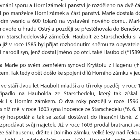
vnání sporu a Horní zámek i panství je rozděleno na dvě čá
ví po manželce Horní zámek a část panství. Marie dostala d
edm vesnic a 600 tolarů na vystavění nového domu. Mari
dvoře u hradu Ostrý a později se přestěhovala do Benešov
m Starschedelovský zámeček. Haubolt ze Starschedelu si v
a již v roce 1585 byl přijat rozhodnutím sněmu za obyvatele 
i narodil syn, jenž dostal jméno po otci, také Haubold (*1589 
la Marie po svém zemřelém synovci Kryštofu z Hagenu (
kem. Tak tedy opět došlo ke spojení dílů Horního zámku v jed
ve stáří dvou let Haubolt mladší a o tři roky později v roce
řipadlo na Haubolda ze Starschedelu, který tak získal
k i s Horním zámkem. O dva roky později v roce 1596 
 níž měl v roce 1603 syna Inocence ze Starschedelu (*6. 6. 1
rý hospodář a tak se začal dostávat do finanční tísně. Z
prodávat svůj majetek. Již v roce 1603 prodal bratranci s
ze Salhausenu, držiteli Dolního zámku, velké lesy nad řekou