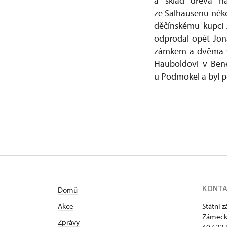
a sklad dřeva n
ze Salhausenu něko
děčínskému kupci J
odprodal opět Jon
zámkem a dvěma ve
Hauboldovi v Bene
u Podmokel a byl p
KONT
Domů
Akce
Státní 
Zámeck
Zprávy