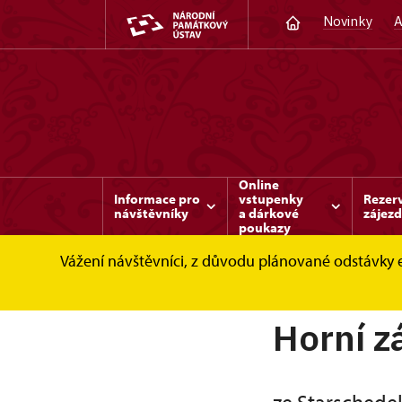
Novinky
A
Online
Informace pro
vstupenky
Rezer
návštěvníky
a dárkové
zájez
poukazy
Vážení návštěvníci, z důvodu plánované odstávky 
Benešov nad Ploučnicí
O zámku
Horní
Horní 