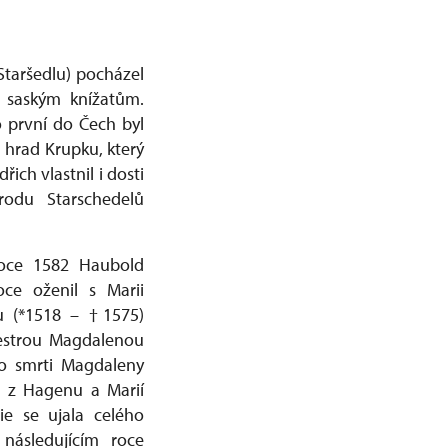
Staršedlu) pocházel
 saským knížatům.
o první do Čech byl
ů hrad Krupku, který
ich vlastnil i dosti
rodu Starschedelů
oce 1582 Haubold
ce oženil s Marii
u (*1518 – †1575)
sestrou Magdalenou
Po smrti Magdaleny
 z Hagenu a Marií
ie se ujala celého
následujícím roce