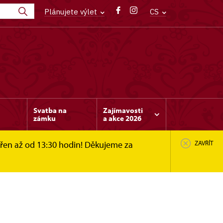
Plánujete výlet
CS
Svatba na
Zajímavosti
zámku
a akce 2026
vřen až od 13:30 hodin! Děkujeme za
ZAVŘÍT