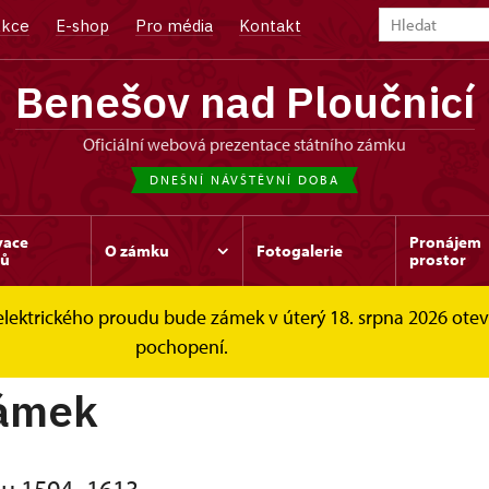
kce
E-shop
Pro média
Kontakt
Benešov nad Ploučnicí
oficiální webová prezentace státního zámku
DNEŠNÍ NÁVŠTĚVNÍ DOBA
vace
Pronájem
O zámku
Fotogalerie
dů
prostor
elektrického proudu bude zámek v úterý 18. srpna 2026 ote
 zámek 1562–1926
ze Starschedelu 1594–1613
pochopení.
zámek