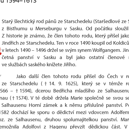
lu 1594–1613
Starý šlechtický rod pánů ze Starschedelu (Staršedlové ze 
z Bisthumu u Merseburgu v Sasku. Od počátku sloužil
Z historie je známo, že člen tohoto rodu, který přišel jak
Jindřich ze Starschedelu. Ten v roce 1490 koupil od Koldic
v letech 1490 – 1496 držel se svým synem Wolfgangem. Jindř
četná panství v Sasku a byl jako ostatní členové 
ve službách saského knížete Jiřího.
Jako další člen tohoto rodu přišel do Čech v r
ze Starschedelu (†14. 9. 1625), který se v témže ro
1566 – †1594), dcerou Bedřicha mladšího ze Salhausen
au (†1574). V té době držela Marie společně se svou 
 Salhausenu Horní zámek a k němu příslušné panství. 
1582 dochází ke sporu o dědictví mezi vdovcem Adolfem
oz. ze Salhausenu, druhou spolumajitelkou panství. Mar
emožnila Adolfovi z Hagenu převzít dědickou část. V 