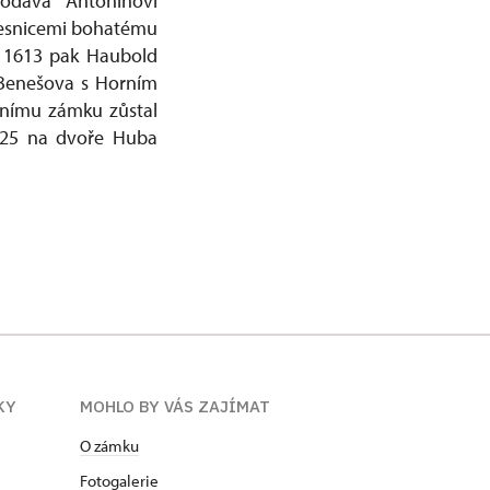
odává Antonínovi
 vesnicemi bohatému
e 1613 pak Haubold
 Benešova s Horním
rnímu zámku zůstal
1625 na dvoře Huba
KY
MOHLO BY VÁS ZAJÍMAT
O zámku
Fotogalerie