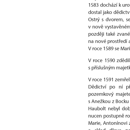
1583 dochází k uro
dostal jako dědict
Ostrý s dvorem, s
v nově vystavěném 
později také zvané
na nové prostředí 
V roce 1589 se Mari
V roce 1590 zdědi
s příslušným majet
V roce 1591 zemřel 
Dědictví po ní p
pozemkový majete
s Anežkou z Bocku s
Haubolt nebyl dob
nucen postupně roz
Marie, Antonínovi 