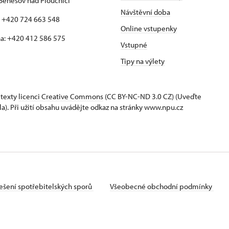
Benešov nad Ploučnicí
Návštěvní doba
: +420 724 663 548
Online vstupenky
a: +420 412 586 575
Vstupné
Tipy na výlety
 texty
licenci Creative Commons
(CC BY-NC-ND 3.0 CZ) (Uveďte
la). Při užití obsahu uvádějte odkaz na stránky www.npu.cz
ešení spotřebitelských sporů
Všeobecné obchodní podmínky