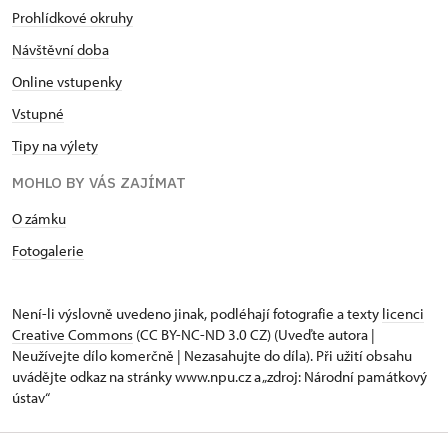
Prohlídkové okruhy
Návštěvní doba
Online vstupenky
Vstupné
Tipy na výlety
MOHLO BY VÁS ZAJÍMAT
O zámku
Fotogalerie
Není-li výslovně uvedeno jinak, podléhají fotografie a texty
licenci
Creative Commons
(CC BY-NC-ND 3.0 CZ) (Uveďte autora |
Neužívejte dílo komerčně | Nezasahujte do díla). Při užití obsahu
uvádějte odkaz na stránky www.npu.cz a „zdroj: Národní památkový
ústav“