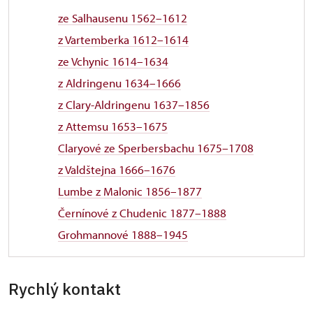
ze Salhausenu 1562–1612
z Vartemberka 1612–1614
ze Vchynic 1614–1634
z Aldringenu 1634–1666
z Clary-Aldringenu 1637–1856
z Attemsu 1653–1675
Claryové ze Sperbersbachu 1675–1708
z Valdštejna 1666–1676
Lumbe z Malonic 1856–1877
Černínové z Chudenic 1877–1888
Grohmannové 1888–1945
Rychlý kontakt