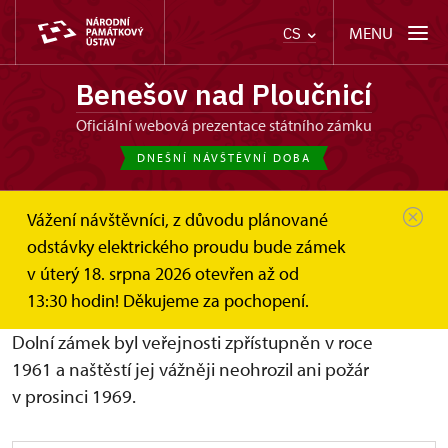
MENU
CS
Benešov nad Ploučnicí
oficiální webová prezentace státního zámku
DNEŠNÍ NÁVŠTĚVNÍ DOBA
Vážení návštěvníci, z důvodu plánované
Benešov nad Ploučnicí
O zámku
odstávky elektrického proudu bude zámek
Dolní zámek 1562–1945
v úterý 18. srpna 2026 otevřen až od
Dolní zámek 1562–1945
13:30 hodin! Děkujeme za pochopení.
Dolní zámek byl veřejnosti zpřístupněn v roce
1961 a naštěstí jej vážněji neohrozil ani požár
v prosinci 1969.