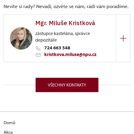
Nevíte si rady? Nevadí, ozvěte se nám, rádi vám poradíme.
Mgr. Miluše Kristková
zástupce kastelána, správce
depozitáře
724 663 548
kristkova.miluse@npu.cz
ÚPS v Ústí nad Labem
Zámecká 51/, Benešov nad Ploučnicí 40722
VŠECHNY KONTAKTY
Domů
Akce