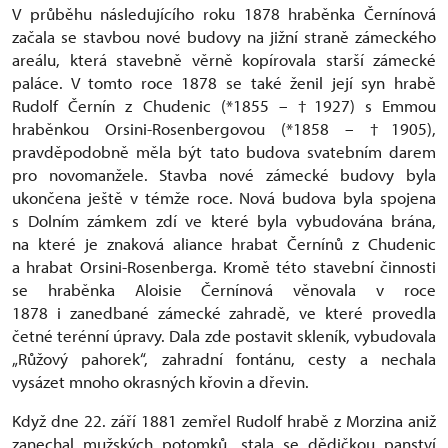
V průběhu následujícího roku 1878 hraběnka Černínová
začala se stavbou nové budovy na jižní straně zámeckého
areálu, která stavebně věrně kopírovala starší zámecké
paláce. V tomto roce 1878 se také ženil její syn hrabě
Rudolf Černín z Chudenic (*1855 – †1927) s Emmou
hraběnkou Orsini-Rosenbergovou (*1858 – †1905),
pravděpodobně měla být tato budova svatebním darem
pro novomanžele. Stavba nové zámecké budovy byla
ukončena ještě v témže roce. Nová budova byla spojena
s Dolním zámkem zdí ve které byla vybudována brána,
na které je znaková aliance hrabat Černínů z Chudenic
a hrabat Orsini-Rosenberga. Kromě této stavební činnosti
se hraběnka Aloisie Černínová věnovala v roce
1878 i zanedbané zámecké zahradě, ve které provedla
četné terénní úpravy. Dala zde postavit skleník, vybudovala
„Růžový pahorek“, zahradní fontánu, cesty a nechala
vysázet mnoho okrasných křovin a dřevin.
Když dne 22. září 1881 zemřel Rudolf hrabě z Morzina aniž
zanechal mužských potomků, stala se dědičkou panství