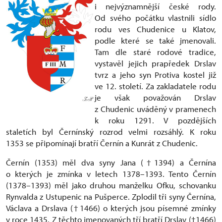
i nejvýznamnější české rody.
Od svého počátku vlastnili sídlo
rodu ves Chudenice u Klatov,
podle které se také jmenovali.
Tam dle staré rodové tradice,
vystavěl jejich prapředek Drslav
tvrz a jeho syn Protiva kostel již
ve 12. století. Za zakladatele rodu
je však považován Drslav
z Chudenic uváděný v pramenech
k roku 1291. V pozdějších
staletích byl Černínský rozrod velmi rozsáhlý. K roku
1353 se připomínají bratří Černín a Kunrát z Chudenic.
Černín (1353) měl dva syny Jana (†1394) a Černína
o kterých je zmínka v letech 1378–1393. Tento Černín
(1378–1393) měl jako druhou manželku Ofku, schovanku
Rynvalda z Ustupenic na Pušperce. Zplodil tři syny Černína,
Václava a Drslava (†1466) o kterých jsou písemné zmínky
v roce 1435. Z těchto jmenovaných tří bratří Drslav (†1466)