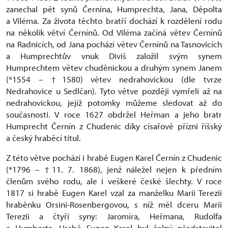
zanechal pět synů Černína, Humprechta, Jana, Děpolta
a Viléma. Za života těchto bratří dochází k rozdělení rodu
na několik větví Černínů. Od Viléma začíná větev Černínů
na Radnicích, od Jana pochází větev Černínů na Tasnovicích
a Humprechtův vnuk Diviš založil svým synem
Humprechtem větev chuděnickou a druhým synem Janem
(*1554 – †1580) větev nedrahovickou (dle tvrze
Nedrahovice u Sedlčan). Tyto větve později vymřeli až na
nedrahovickou, jejíž potomky můžeme sledovat až do
současnosti. V roce 1627 obdržel Heřman a jeho bratr
Humprecht Černín z Chudenic díky císařově přízni říšský
a český hraběcí titul.
Z této větve pochází i hrabě Eugen Karel Černín z Chudenic
(*1796 – †11. 7. 1868), jenž náležel nejen k předním
členům svého rodu, ale i veškeré české šlechty. V roce
1817 si hrabě Eugen Karel vzal za manželku Marii Terezii
hraběnku Orsini-Rosenbergovou, s níž měl dceru Marii
Terezii a čtyři syny: Jaromíra, Heřmana, Rudolfa
a Humberta. Hrabě Eugen Karel byl čelný představitel