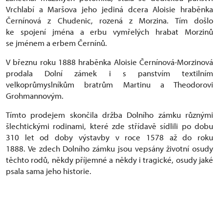
Vrchlabí a Maršova jeho jediná dcera Aloisie hraběnka
Černínová z Chudenic, rozená z Morzina. Tím došlo
ke spojení jména a erbu vymřelých hrabat Morzinů
se jménem a erbem Černínů.
V březnu roku 1888 hraběnka Aloisie Černínová-Morzinová
prodala Dolní zámek i s panstvím textilním
velkoprůmyslníkům bratrům Martinu a Theodorovi
Grohmannovým.
Tímto prodejem skončila držba Dolního zámku různými
šlechtickými rodinami, které zde střídavě sídlili po dobu
310 let od doby výstavby v roce 1578 až do roku
1888. Ve zdech Dolního zámku jsou vepsány životní osudy
těchto rodů, někdy příjemné a někdy i tragické, osudy jaké
psala sama jeho historie.