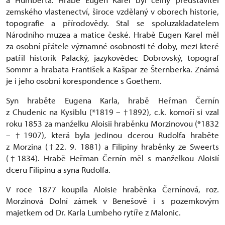
zemského vlastenectví, široce vzdělaný v oborech historie,
topografie a přírodovědy. Stal se spoluzakladatelem
Národního muzea a matice české. Hrabě Eugen Karel měl
za osobní přátele významné osobnosti té doby, mezi které
patřil historik Palacký, jazykovědec Dobrovský, topograf
Sommr a hrabata František a Kašpar ze Šternberka. Známá
je i jeho osobní korespondence s Goethem.
Syn hraběte Eugena Karla, hrabě Heřman Černín
z Chudenic na Kysiblu (*1819 – †1892), c.k. komoří si vzal
roku 1853 za manželku Aloisii hraběnku Morzinovou (*1832
– †1907), která byla jedinou dcerou Rudolfa hraběte
z Morzina (†22. 9. 1881) a Filipiny hraběnky ze Sweerts
(†1834). Hrabě Heřman Černín měl s manželkou Aloisií
dceru Filipinu a syna Rudolfa.
V roce 1877 koupila Aloisie hraběnka Černínová, roz.
Morzinová Dolní zámek v Benešově i s pozemkovým
majetkem od Dr. Karla Lumbeho rytíře z Malonic.