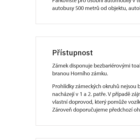
Parkoviště pro osobní automobily v tě
autobusy 500 metrů od objektu, auto
Přístupnost
Zámek disponuje bezbariérovými toale
branou Horního zámku.
Prohlídky zámeckých okruhů nejsou be
nacházejí v 1 a 2. patře. V případě z
vlastní doprovod, který pomůže vozík
Zároveň doporučujeme předchozí ohláš