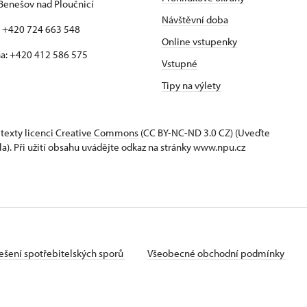
Benešov nad Ploučnicí
Návštěvní doba
: +420 724 663 548
Online vstupenky
a: +420 412 586 575
Vstupné
Tipy na výlety
 texty
licenci Creative Commons
(CC BY-NC-ND 3.0 CZ) (Uveďte
la). Při užití obsahu uvádějte odkaz na stránky www.npu.cz
ešení spotřebitelských sporů
Všeobecné obchodní podmínky