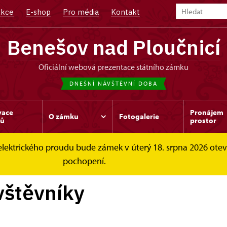
kce
E-shop
Pro média
Kontakt
Benešov nad Ploučnicí
oficiální webová prezentace státního zámku
DNEŠNÍ NÁVŠTĚVNÍ DOBA
vace
Pronájem
O zámku
Fotogalerie
dů
prostor
elektrického proudu bude zámek v úterý 18. srpna 2026 ote
těvníky
pochopení.
vštěvníky