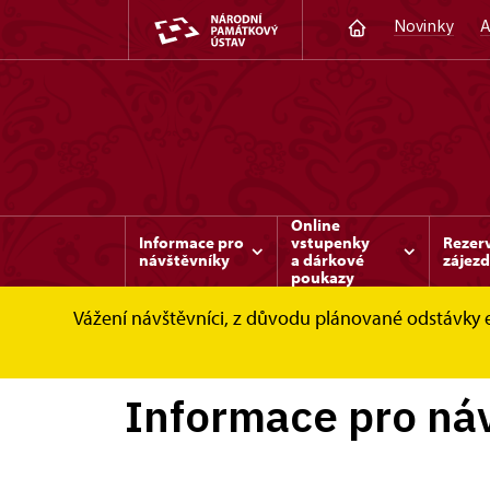
Novinky
A
Online
Informace pro
vstupenky
Rezer
návštěvníky
a dárkové
zájez
poukazy
Vážení návštěvníci, z důvodu plánované odstávky 
Benešov nad Ploučnicí
Informace pro návš
Informace pro ná