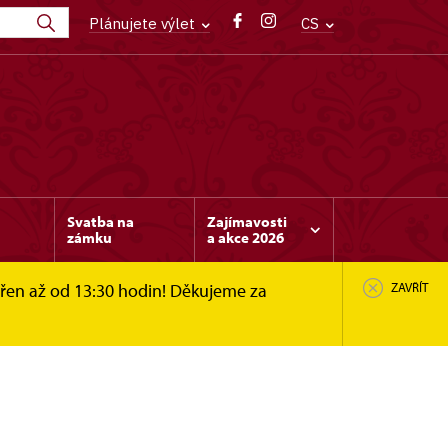
Plánujete výlet
CS
Svatba na
Zajímavosti
zámku
a akce 2026
vřen až od 13:30 hodin! Děkujeme za
ZAVŘÍT