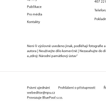
407 22 
Publikace
Telefon
Pro média
Pokladn
Kontakty
Není-li výslovně uvedeno jinak, podléhají fotografie a
autora | Neužívejte dílo komerčně | Nezasahujte do dí
a „zdroj: Národní památkový ústav“
Právní ujednání
Prohlášení o přístupnosti
Ř
webeditor@npu.cz
Provozuje BluePool s.r.o.