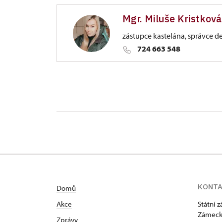
Mgr. Miluše Kristková
zástupce kastelána, správce d
724 663 548
ÚPS v Ústí nad Labem
Zámecká 51/, Benešov nad Ploučni
KONT
Domů
Akce
Státní 
Zámeck
Zprávy