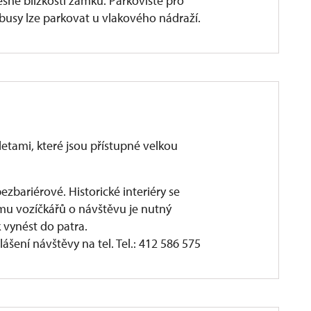
sné blízkosti zámku. Parkoviště pro
busy lze parkovat u vlakového nádraží.
tami, které jsou přístupné velkou
zbariérové. Historické interiéry se
ájmu vozíčkářů o návštěvu je nutný
 vynést do patra.
ení návštěvy na tel. Tel.: 412 586 575