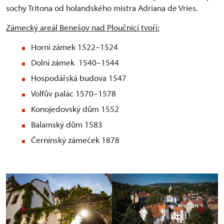
sochy Tritona od holandského mistra Adriana de Vries.
Zámecký areál Benešov nad Ploučnicí tvoří:
Horní zámek 1522–1524
Dolní zámek 1540–1544
Hospodářská budova 1547
Volfův palác 1570–1578
Konojedovský dům 1552
Balamský dům 1583
Černínský zámeček 1878