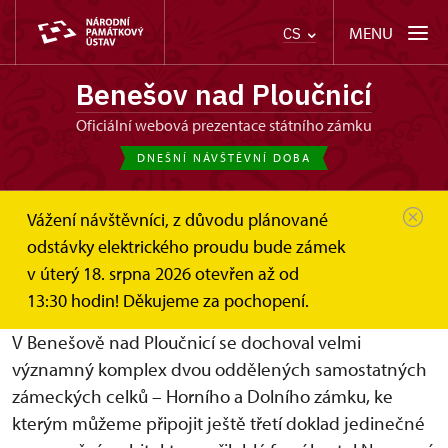
MENU
CS
Benešov nad Ploučnicí
oficiální webová prezentace státního zámku
DNEŠNÍ NÁVŠTĚVNÍ DOBA
Vážení návštěvníci, z důvodu plánované
Benešov nad Ploučnicí
O zámku
odstávky elektrického proudu bude zámek
v úterý 18. srpna 2026 otevřen až od
O zámku
13:30 hodin! Děkujeme za pochopení.
V Benešově nad Ploučnicí se dochoval velmi
významný komplex dvou oddělených samostatných
zámeckých celků – Horního a Dolního zámku, ke
kterým můžeme připojit ještě třetí doklad jedinečné