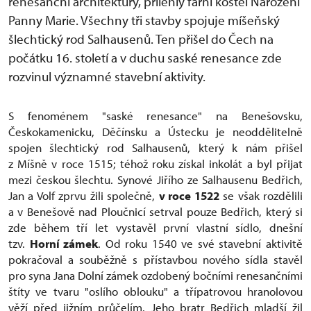
renesanční architektury, přilehlý farní kostel Narození
Panny Marie. Všechny tři stavby spojuje míšeňský
šlechtický rod Salhausenů. Ten přišel do Čech na
počátku 16. století a v duchu saské renesance zde
rozvinul významné stavební aktivity.
S fenoménem "saské renesance" na Benešovsku,
Českokamenicku, Děčínsku a Ústecku je neoddělitelně
spojen šlechtický rod Salhausenů, který k nám přišel
z Míšně v roce 1515; téhož roku získal inkolát a byl přijat
mezi českou šlechtu. Synové Jiřího ze Salhausenu Bedřich,
Jan a Volf zprvu žili společně,
v roce 1522
se však rozdělili
a v Benešově nad Ploučnicí setrval pouze Bedřich, který si
zde během tří let vystavěl první vlastní sídlo, dnešní
tzv.
Horní zámek
. Od roku 1540 ve své stavební aktivitě
pokračoval a souběžně s přístavbou nového sídla stavěl
pro syna Jana Dolní zámek ozdobený bočními renesančními
štíty ve tvaru "oslího oblouku" a třípatrovou hranolovou
věží před jižním průčelím. Jeho bratr Bedřich mladší žil