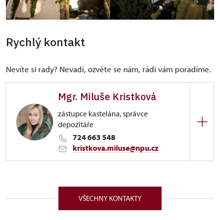
Rychlý kontakt
Nevíte si rady? Nevadí, ozvěte se nám, rádi vám poradíme.
Mgr. Miluše Kristková
zástupce kastelána, správce
depozitáře
724 663 548
kristkova.miluse@npu.cz
ÚPS v Ústí nad Labem
Zámecká 51/, Benešov nad Ploučnicí 40722
VŠECHNY KONTAKTY