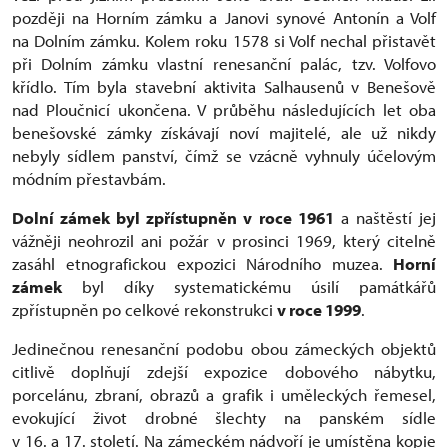
později na Horním zámku a Janovi synové Antonín a Volf
na Dolním zámku. Kolem roku 1578 si Volf nechal přistavět
při Dolním zámku vlastní renesanční palác, tzv. Volfovo
křídlo. Tím byla stavební aktivita Salhausenů v Benešově
nad Ploučnicí ukončena. V průběhu následujících let oba
benešovské zámky získávají noví majitelé, ale už nikdy
nebyly sídlem panství, čímž se vzácně vyhnuly účelovým
módním přestavbám.
Dolní zámek byl zpřístupněn v roce 1961
a naštěstí jej
vážněji neohrozil ani požár v prosinci 1969, který citelně
zasáhl etnografickou expozici Národního muzea.
Horní
zámek
byl díky systematickému úsilí památkářů
zpřístupněn po celkové rekonstrukci
v roce 1999
.
Jedinečnou renesanční podobu obou zámeckých objektů
citlivě doplňují zdejší expozice dobového nábytku,
porcelánu, zbraní, obrazů a grafik i uměleckých řemesel,
evokující život drobné šlechty na panském sídle
v 16. a 17. století. Na zámeckém nádvoří je umístěna kopie