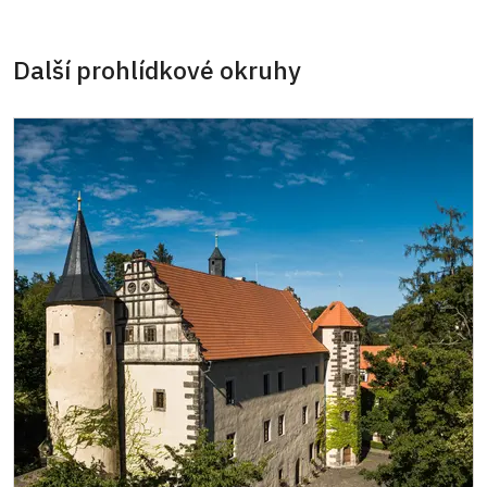
Průkaz zaměstnance NPÚ (+ až 3 rodinní
zdarma
příslušníci)
Další prohlídkové okruhy
Průkaz Náš člověk *
zdarma
* Platí pouze pro jednu osobu (držitele
průkazu)