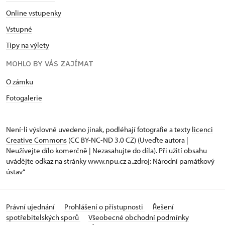
Online vstupenky
Vstupné
Tipy na výlety
MOHLO BY VÁS ZAJÍMAT
O zámku
Fotogalerie
Není-li výslovně uvedeno jinak, podléhají fotografie a texty
licenci
Creative Commons
(CC BY-NC-ND 3.0 CZ) (Uveďte autora |
Neužívejte dílo komerčně | Nezasahujte do díla). Při užití obsahu
uvádějte odkaz na stránky www.npu.cz a „zdroj: Národní památkový
ústav“
Právní ujednání
Prohlášení o přístupnosti
Řešení
spotřebitelských sporů
Všeobecné obchodní podmínky