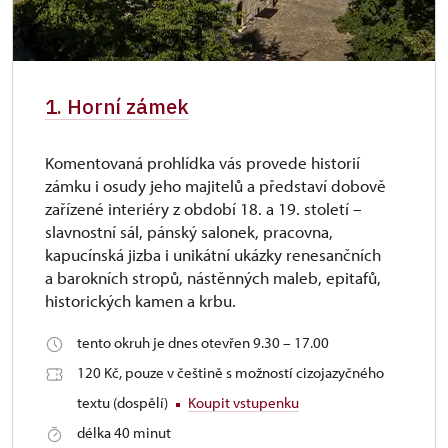
1. Horní zámek
Komentovaná prohlídka vás provede historií
zámku i osudy jeho majitelů a představí dobově
zařízené interiéry z období 18. a 19. století –
slavnostní sál, pánský salonek, pracovna,
kapucínská jizba i unikátní ukázky renesančních
a barokních stropů, nástěnných maleb, epitafů,
historických kamen a krbu.
tento okruh je dnes otevřen 9.30 – 17.00
120 Kč, pouze v češtině s možností cizojazyčného
textu (dospělí)
Koupit vstupenku
délka 40 minut