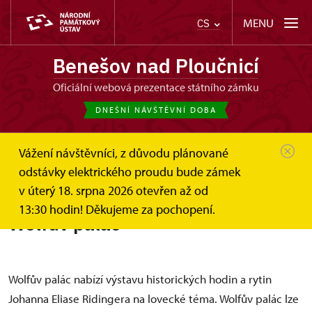
MENU
CS
Benešov nad Ploučnicí
oficiální webová prezentace státního zámku
DNEŠNÍ NÁVŠTĚVNÍ DOBA
Vážení návštěvníci, z důvodu plánované
Benešov nad Ploučnicí
Informace pro návštěvníky
odstávky elektrického proudu bude zámek
Prohlídkové okruhy
Wolfův palác
v úterý 18. srpna 2026 otevřen až od
13:30 hodin! Děkujeme za pochopení.
Wolfův palác
Wolfův palác nabízí výstavu historických hodin a rytin
Johanna Eliase Ridingera na lovecké téma. Wolfův palác lze