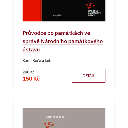
Průvodce po památkách ve
správě Národního památkového
ústavu
Karel Kuča a kol.
290 Kč
DETAIL
150 Kč