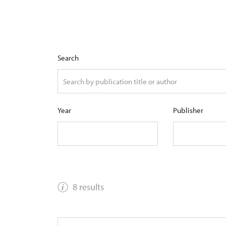
Search
Year
Publisher
8 results