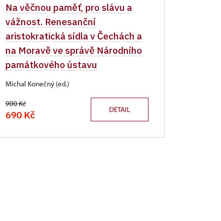
Na věčnou paměť, pro slávu a
vážnost. Renesanční
aristokratická sídla v Čechách a
na Moravě ve správě Národního
památkového ústavu
Michal Konečný (ed.)
900 Kč
DETAIL
690 Kč