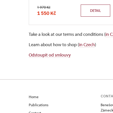
1 970 Kč
DETAIL
1 550 Kč
Take a look at our terms and conditions (
in 
Learn about how to shop (
in Czech
)
Odstoupit od smlouvy
CONT
Home
Publications
Benešov
Zámeck
Contact