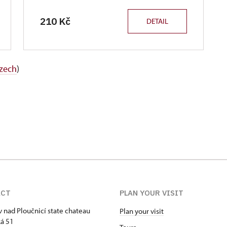
210 Kč
DETAIL
Czech
)
ACT
PLAN YOUR VISIT
 nad Ploučnicí state chateau
Plan your visit
á 51